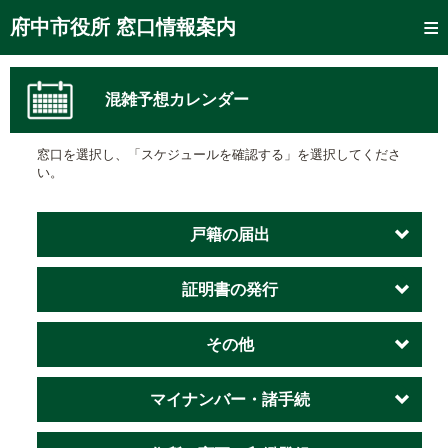
トップページ
府中市役所 窓口情報案内
ご利用方法
混雑予想カレンダー
窓口混雑状況
待ち状況確認
窓口を選択し、「スケジュールを確認する」を選択してくださ
い。
交付状況確認
メール通知登録
戸籍の届出
混雑予想カレンダー
証明書の発行
その他
マイナンバー・諸手続