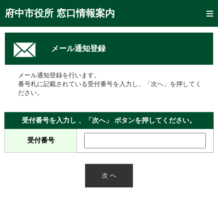
トップページ
府中市役所 窓口情報案内
ご利用方法
メール通知登録
窓口混雑状況
待ち状況確認
メール通知登録を行います。
番号札に記載されている受付番号を入力し、「次へ」を押してく
交付状況確認
ださい。
メール通知登録
受付番号を入力し 、「次へ」 ボタンを押してください。
混雑予想カレンダー
受付番号